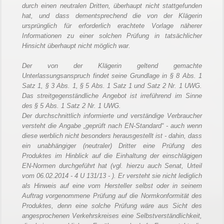
durch einen neutralen Dritten, überhaupt nicht stattgefunden
hat, und dass dementsprechend die von der Klägerin
ursprünglich für erforderlich erachtete Vorlage näherer
Informationen zu einer solchen Prüfung in tatsächlicher
Hinsicht überhaupt nicht möglich war.
Der von der Klägerin geltend gemachte
Unterlassungsanspruch findet seine Grundlage in § 8 Abs. 1
Satz 1, § 3 Abs. 1, § 5 Abs. 1 Satz 1 und Satz 2 Nr. 1 UWG.
Das streitgegenständliche Angebot ist irreführend im Sinne
des § 5 Abs. 1 Satz 2 Nr. 1 UWG.
Der durchschnittlich informierte und verständige Verbraucher
versteht die Angabe „geprüft nach EN-Standard“ - auch wenn
diese werblich nicht besonders herausgestellt ist - dahin, dass
ein unabhängiger (neutraler) Dritter eine Prüfung des
Produktes im Hinblick auf die Einhaltung der einschlägigen
EN-Normen durchgeführt hat (vgl. hierzu auch Senat, Urteil
vom 06.02.2014 - 4 U 131/13 - ). Er versteht sie nicht lediglich
als Hinweis auf eine vom Hersteller selbst oder in seinem
Auftrag vorgenommene Prüfung auf die Normkonformität des
Produktes, denn eine solche Prüfung wäre aus Sicht des
angesprochenen Verkehrskreises eine Selbstverständlichkeit,