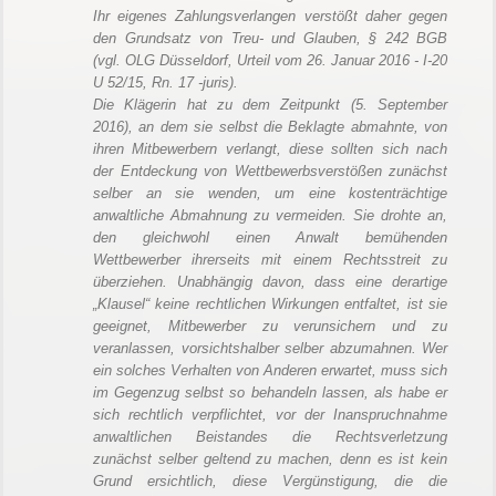
Ihr eigenes Zahlungsverlangen verstößt daher gegen
den Grundsatz von Treu- und Glauben, § 242 BGB
(vgl. OLG Düsseldorf, Urteil vom 26. Januar 2016 - I-20
U 52/15, Rn. 17 -juris).
Die Klägerin hat zu dem Zeitpunkt (5. September
2016), an dem sie selbst die Beklagte abmahnte, von
ihren Mitbewerbern verlangt, diese sollten sich nach
der Entdeckung von Wettbewerbsverstößen zunächst
selber an sie wenden, um eine kostenträchtige
anwaltliche Abmahnung zu vermeiden. Sie drohte an,
den gleichwohl einen Anwalt bemühenden
Wettbewerber ihrerseits mit einem Rechtsstreit zu
überziehen. Unabhängig davon, dass eine derartige
„Klausel“ keine rechtlichen Wirkungen entfaltet, ist sie
geeignet, Mitbewerber zu verunsichern und zu
veranlassen, vorsichtshalber selber abzumahnen. Wer
ein solches Verhalten von Anderen erwartet, muss sich
im Gegenzug selbst so behandeln lassen, als habe er
sich rechtlich verpflichtet, vor der Inanspruchnahme
anwaltlichen Beistandes die Rechtsverletzung
zunächst selber geltend zu machen, denn es ist kein
Grund ersichtlich, diese Vergünstigung, die die